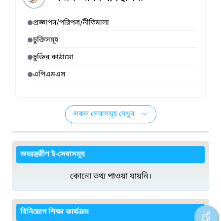
প্রজ্ঞাপন/পরিপত্র/নীতিমালা
চুক্তিসমূহ
চুক্তির কাঠামো
এপিএমএস
সকল সেবাসমূহ দেখুন
অভ্যন্তরীণ ই-সেবাসমূহ
কোনো তথ্য পাওয়া যায়নি।
বিনিয়োগ শিক্ষা কার্যক্রম