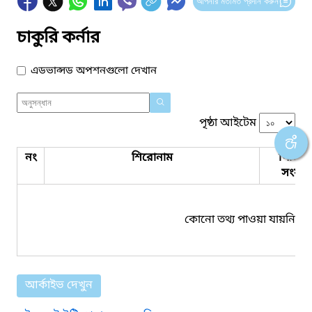
আপনার মতামত প্রদান করুন
চাকুরি কর্নার
এডভান্সড অপশনগুলো দেখান
পৃষ্ঠা আইটেম
নং
শিরোনাম
পিডিএ
সংযুক্ত
কোনো তথ্য পাওয়া যায়নি।
আর্কাইভ দেখুন