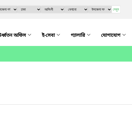
দেখুন
র্ধ্বতন অফিস
ই-সেবা
গ্যালারি
যোগাযোগ